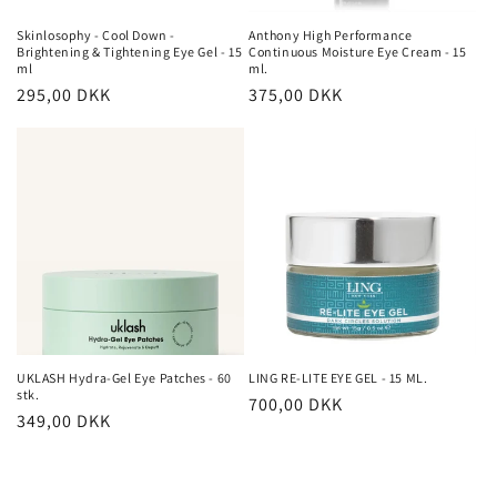
n
Skinlosophy - Cool Down -
Anthony High Performance
Brightening & Tightening Eye Gel - 15
Continuous Moisture Eye Cream - 15
:
ml
ml.
Normalpris
295,00 DKK
Normalpris
375,00 DKK
UKLASH Hydra-Gel Eye Patches - 60
LING RE-LITE EYE GEL - 15 ML.
stk.
Normalpris
700,00 DKK
Normalpris
349,00 DKK