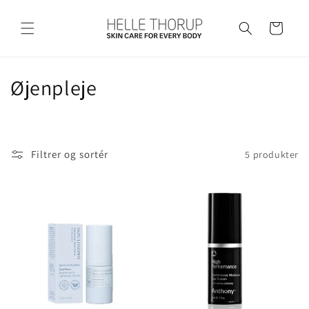
Gå til
indhold
Indkøbskurv
K
Øjenpleje
o
l
Filtrer og sortér
5 produkter
l
e
k
t
i
o