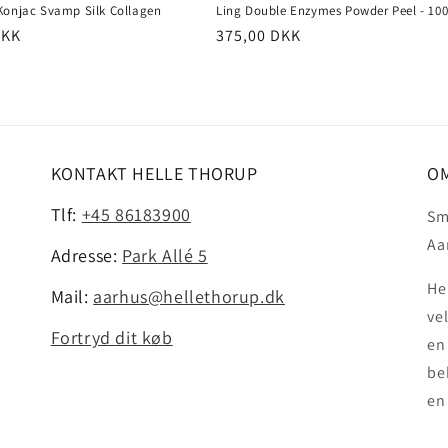
Konjac Svamp Silk Collagen
Ling Double Enzymes Powder Peel - 10
pris
DKK
Normalpris
375,00 DKK
KONTAKT HELLE THORUP
OM
Tlf:
+45 86183900
Sm
Aa
Adresse:
Park Allé 5
He
Mail:
aarhus@hellethorup.dk
ve
Fortryd dit køb
en
be
en