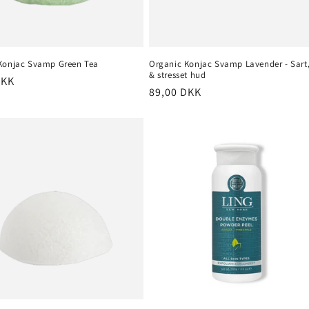
Konjac Svamp Green Tea
Organic Konjac Svamp Lavender - Sart,
& stresset hud
pris
DKK
Normalpris
89,00 DKK