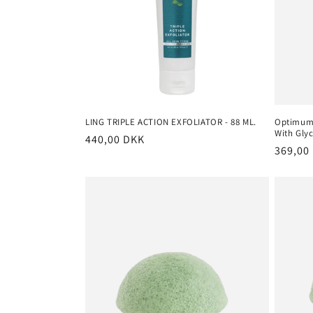
k
t
i
o
LING TRIPLE ACTION EXFOLIATOR - 88 ML.
Optimum 
With Glyc
n
Normalpris
440,00 DKK
Normal
369,00
: