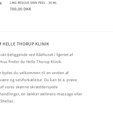
0g
LING RESCUE SKIN PEEL - 30 ML
Normalpris
700,00 DKK
 HELLE THORUP KLINIK
ukt beliggende ved Rådhuset i hjertet af
rhus finder du Helle Thorup Klinik.
r bydes du velkommen til en verden af
lvære og selvforkælelse. Du kan bl.a. prøve
 af vores skønne skræddersyede
handlinger, en lækker wellness-massage eller
 Shellac.