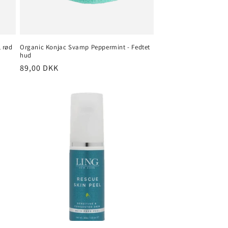
 rød
Organic Konjac Svamp Peppermint - Fedtet
hud
Normalpris
89,00 DKK