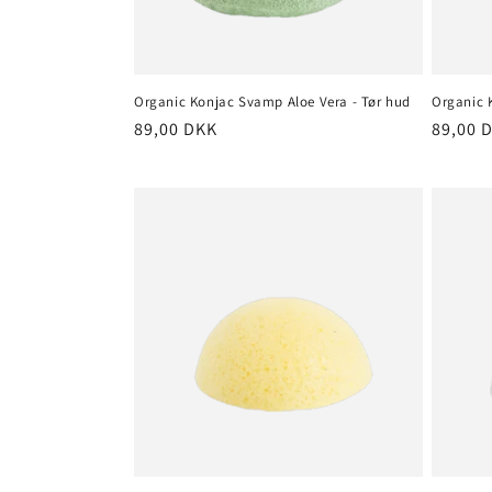
Organic Konjac Svamp Aloe Vera - Tør hud
Organic 
Normalpris
89,00 DKK
Normal
89,00 