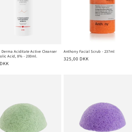
Derma Aciditate Active Cleanser
Anthony Facial Scrub - 237ml
olic Acid, 8% - 200ml.
Normalpris
325,00 DKK
pris
 DKK