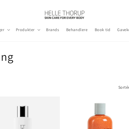
ger
Produkter
Brands
Behandlere
Book tid
Gavek
ing
Sortér