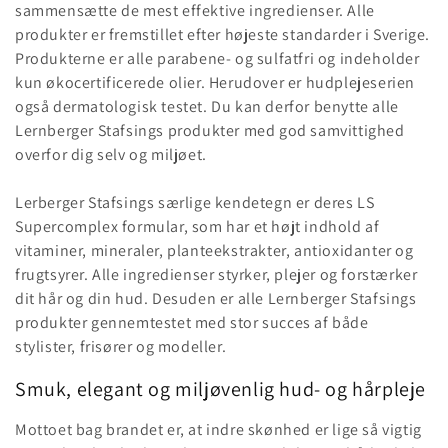
sammensætte de mest effektive ingredienser. Alle
n
produkter er fremstillet efter højeste standarder i Sverige.
:
Produkterne er alle parabene- og sulfatfri og indeholder
kun økocertificerede olier. Herudover er hudplejeserien
også dermatologisk testet. Du kan derfor benytte alle
Lernberger Stafsings produkter med god samvittighed
overfor dig selv og miljøet.
Lerberger Stafsings særlige kendetegn er deres LS
Supercomplex formular, som har et højt indhold af
vitaminer, mineraler, planteekstrakter, antioxidanter og
frugtsyrer. Alle ingredienser styrker, plejer og forstærker
dit hår og din hud. Desuden er alle Lernberger Stafsings
produkter gennemtestet med stor succes af både
stylister, frisører og modeller.
Smuk, elegant og miljøvenlig hud- og hårpleje
Mottoet bag brandet er, at indre skønhed er lige så vigtig