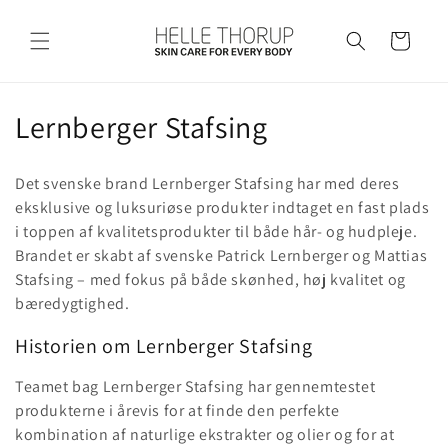
Gå til
indhold
Indkøbskurv
K
Lernberger Stafsing
o
Det svenske brand Lernberger Stafsing har med deres
l
eksklusive og luksuriøse produkter indtaget en fast plads
i toppen af kvalitetsprodukter til både hår- og hudpleje.
l
Brandet er skabt af svenske Patrick Lernberger og Mattias
e
Stafsing – med fokus på både skønhed, høj kvalitet og
bæredygtighed.
k
Historien om Lernberger Stafsing
t
Teamet bag Lernberger Stafsing har gennemtestet
i
produkterne i årevis for at finde den perfekte
o
kombination af naturlige ekstrakter og olier og for at