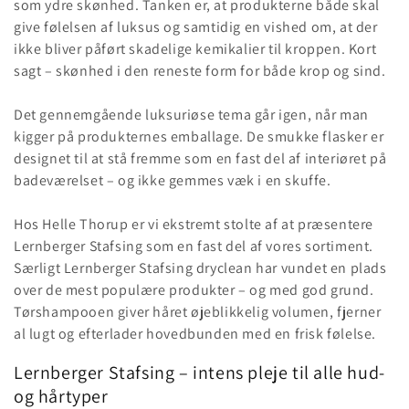
som ydre skønhed. Tanken er, at produkterne både skal
give følelsen af luksus og samtidig en vished om, at der
ikke bliver påført skadelige kemikalier til kroppen. Kort
sagt – skønhed i den reneste form for både krop og sind.
Det gennemgående luksuriøse tema går igen, når man
kigger på produkternes emballage. De smukke flasker er
designet til at stå fremme som en fast del af interiøret på
badeværelset – og ikke gemmes væk i en skuffe.
Hos Helle Thorup er vi ekstremt stolte af at præsentere
Lernberger Stafsing som en fast del af vores sortiment.
Særligt Lernberger Stafsing dryclean har vundet en plads
over de mest populære produkter – og med god grund.
Tørshampooen giver håret øjeblikkelig volumen, fjerner
al lugt og efterlader hovedbunden med en frisk følelse.
Lernberger Stafsing – intens pleje til alle hud-
og hårtyper