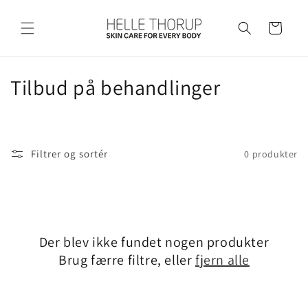
Gå til
indhold
Indkøbskurv
K
Tilbud på behandlinger
o
l
Filtrer og sortér
0 produkter
l
e
k
Der blev ikke fundet nogen produkter
t
Brug færre filtre, eller
fjern alle
i
o