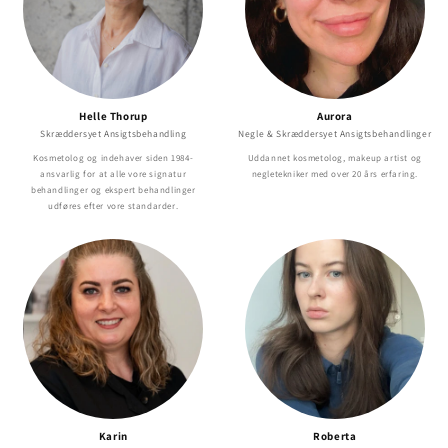
Helle Thorup
Aurora
Skræddersyet Ansigtsbehandling
Negle & Skræddersyet Ansigtsbehandlinger
Kosmetolog og indehaver siden 1984-
Uddannet kosmetolog, makeup artist og
ansvarlig for at alle vore signatur
negletekniker med over 20 års erfaring.
behandlinger og ekspert behandlinger
udføres efter vore standarder.
Karin
Roberta