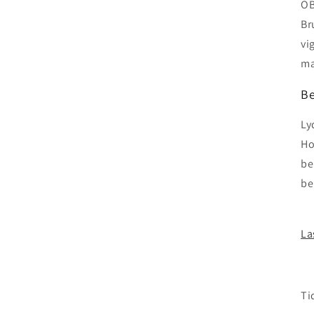
OB
Br
vi
ma
Be
Ly
Ho
be
be
La
Ti