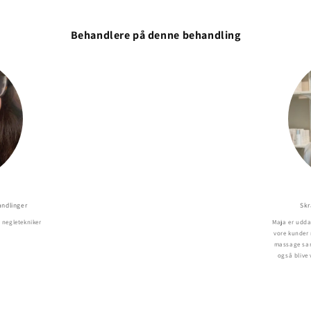
Behandlere på denne behandling
andlinger
Skr
negletekniker
Maja er udda
vore kunder
massage sam
også blive 