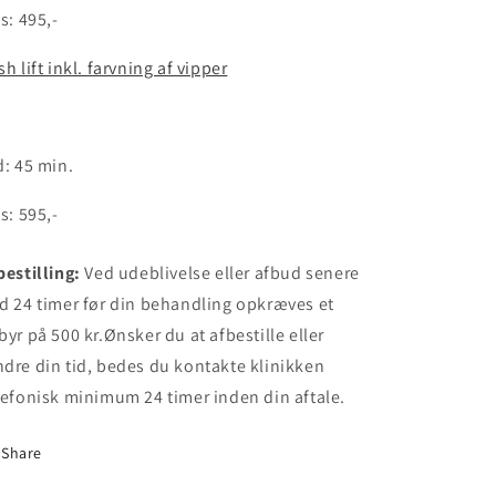
is: 495,-
sh lift inkl. farvning af vipper
d: 45 min.
is: 595,-
bestilling:
Ved udeblivelse eller afbud senere
d 24 timer før din behandling opkræves et
byr på 500 kr.Ønsker du at afbestille eller
dre din tid, bedes du kontakte klinikken
lefonisk minimum 24 timer inden din aftale.
Share