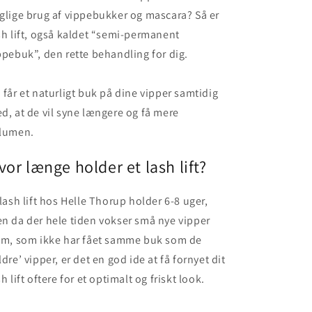
glige brug af vippebukker og mascara? Så er
sh lift, også kaldet “semi-permanent
ppebuk”, den rette behandling for dig.
 får et naturligt buk på dine vipper samtidig
d, at de vil syne længere og få mere
lumen.
vor længe holder et lash lift?
 lash lift hos Helle Thorup holder 6-8 uger,
n da der hele tiden vokser små nye vipper
em, som ikke har fået samme buk som de
ldre’ vipper, er det en god ide at få fornyet dit
sh lift oftere for et optimalt og friskt look.