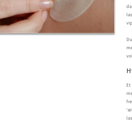
da
la
vi
Du
me
vo
H
Et
me
fr
‘æ
la