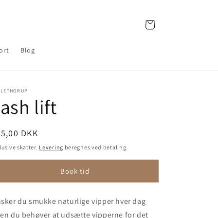
Indkøbskurv
ort
Blog
LLETHORUP
ash lift
ormalpris
95,00 DKK
lusive skatter.
Levering
beregnes ved betaling.
Book tid
sker du smukke naturlige vipper hver dag
en du behøver at udsætte vipperne for det