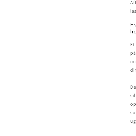
Af
la
Hv
ho
Et
på
mi
di
De
si
op
so
ug