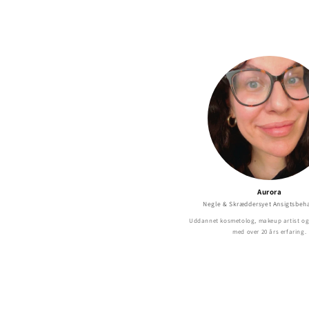
Aurora
Negle & Skræddersyet Ansigtsbeh
Uddannet kosmetolog, makeup artist og 
med over 20 års erfaring.