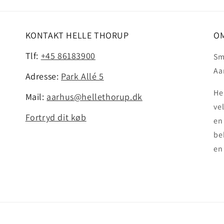
KONTAKT HELLE THORUP
OM
Tlf:
+45 86183900
Sm
Aa
Adresse:
Park Allé 5
He
Mail:
aarhus@hellethorup.dk
ve
Fortryd dit køb
en
be
en