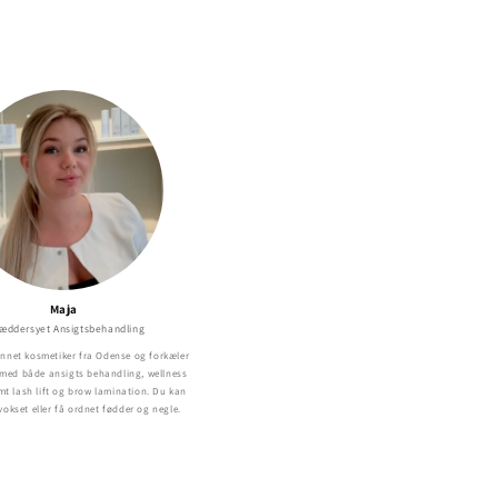
Maja
æddersyet Ansigtsbehandling
nnet kosmetiker fra Odense og forkæler
 med både ansigts behandling, wellness
t lash lift og brow lamination. Du kan
vokset eller få ordnet fødder og negle.