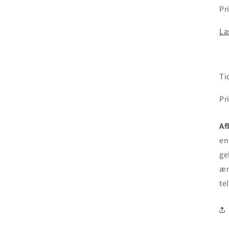
Pr
La
Ti
Pr
Af
en
ge
æn
te