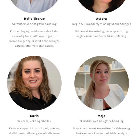
Helle Thorup
Aurora
Skræddersyet Ansigtsbehandling
Negle & Skræddersyet Ansigtsbehandlinger
Kosmetolog og indehaver siden 1984-
Uddannet kosmetolog, makeup artist og
ansvarlig for at alle vore signatur
negletekniker med over 20 års erfaring.
behandlinger og ekspert behandlinger
udføres efter vore standarder.
Karin
Maja
Silkpeel, Voks og Shellak
Skræddersyet Ansigtsbehandling
Karin er ekspert i bl.a. silkpeel, voks og
Maja er uddannet kosmetiker fra Odense og
shellak, men udfører generelt alle vores
forkæler vore kunder med både ansigts